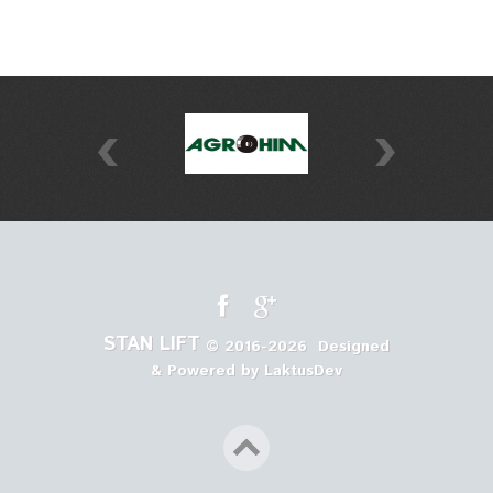
STAN LIFT
©
2016-2026
Designed
& Powered by LaktusDev